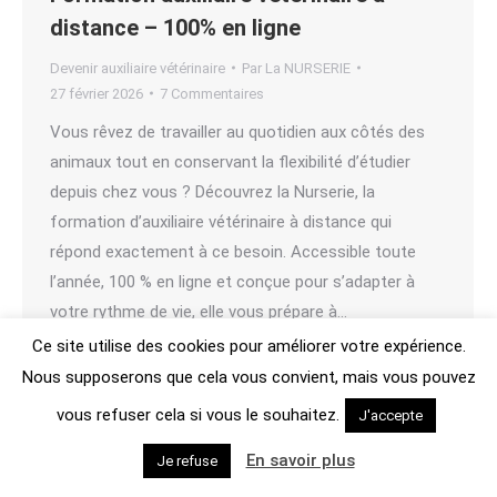
distance – 100% en ligne
Devenir auxiliaire vétérinaire
Par
La NURSERIE
27 février 2026
7 Commentaires
Vous rêvez de travailler au quotidien aux côtés des
animaux tout en conservant la flexibilité d’étudier
depuis chez vous ? Découvrez la Nurserie, la
formation d’auxiliaire vétérinaire à distance qui
répond exactement à ce besoin. Accessible toute
l’année, 100 % en ligne et conçue pour s’adapter à
votre rythme de vie, elle vous prépare à…
Ce site utilise des cookies pour améliorer votre expérience.
Nous supposerons que cela vous convient, mais vous pouvez
Mentions légales
FAQ
vous refuser cela si vous le souhaitez.
J'accepte
En savoir plus
Je refuse