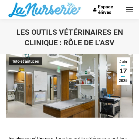
Espace
élèves
LES OUTILS VÉTÉRINAIRES EN
CLINIQUE : RÔLE DE L’ASV
Vous êtes ici :
Tuto et astuces
Juin
17
2025
En clinique vétérinaire, tous les outils vétérinaires ont leur