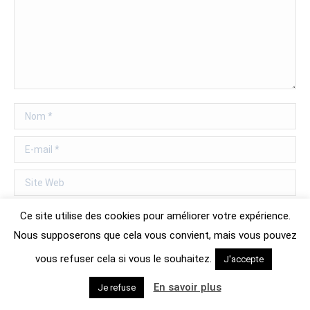
Nom *
E-mail *
Site Web
Ce site utilise des cookies pour améliorer votre expérience.
Save my name, email, and website in this browser for the next time I
Nous supposerons que cela vous convient, mais vous pouvez
comment.
vous refuser cela si vous le souhaitez.
J'accepte
Publier des commentaires
En savoir plus
Je refuse