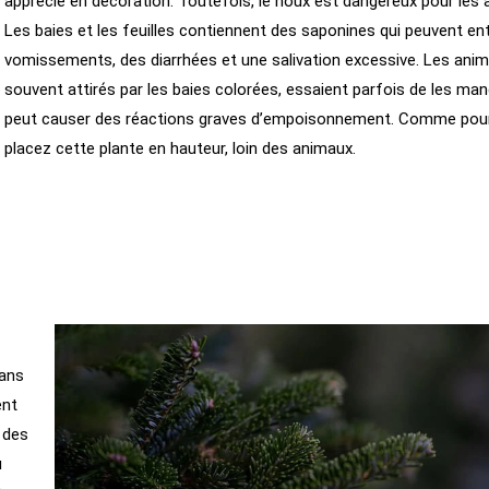
apprécié en décoration. Toutefois, le houx est dangereux pour les 
Les baies et les feuilles contiennent des saponines qui peuvent en
vomissements, des diarrhées et une salivation excessive. Les anim
souvent attirés par les baies colorées, essaient parfois de les mang
peut causer des réactions graves d’empoisonnement. Comme pour 
placez cette plante en hauteur, loin des animaux.
sans
ent
 des
u