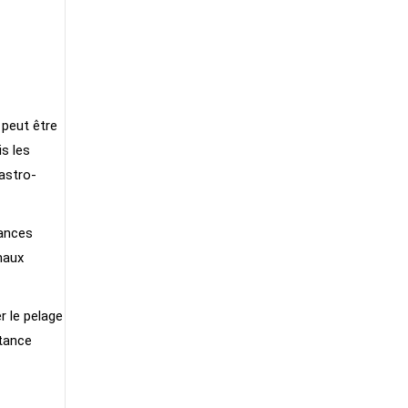
 peut être
s les
gastro-
sances
imaux
r le pelage
stance