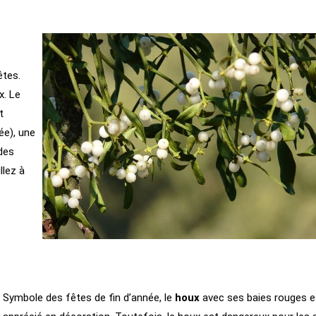
êtes.
x. Le
t
ée), une
 des
llez à
Symbole des fêtes de fin d’année, le
houx
avec ses baies rouges e