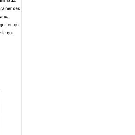
animaux.
traîner des
aux,
er, ce qui
le gui,