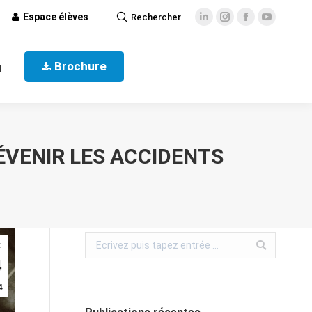
Espace élèves
Rechercher
ct
Brochure
Brochure
t
ÉVENIR LES ACCIDENTS
c
4
4