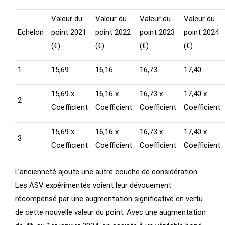
Valeur du
Valeur du
Valeur du
Valeur du
Echelon
point 2021
point 2022
point 2023
point 2024
(€)
(€)
(€)
(€)
1
15,69
16,16
16,73
17,40
15,69 x
16,16 x
16,73 x
17,40 x
2
Coefficient
Coefficient
Coefficient
Coefficient
15,69 x
16,16 x
16,73 x
17,40 x
3
Coefficient
Coefficient
Coefficient
Coefficient
L’ancienneté ajoute une autre couche de considération.
Les ASV expérimentés voient leur dévouement
récompensé par une augmentation significative en vertu
de cette nouvelle valeur du point. Avec une augmentation