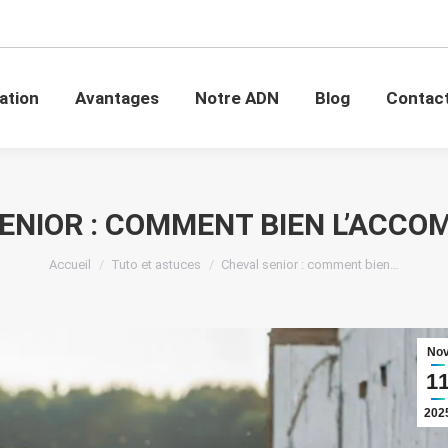
mation
Avantages
Notre ADN
Blog
Conta
ation
Avantages
Notre ADN
Blog
Contac
ENIOR : COMMENT BIEN L’ACCO
Vous êtes ici :
Accueil
Tuto et astuces
Cheval senior : comment bien…
No
1
202