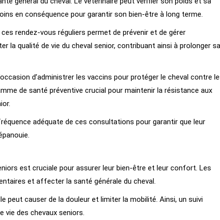
anté général du cheval. Le vétérinaire peut vérifier son poids et sa
 soins en conséquence pour garantir son bien-être à long terme.
e ces rendez-vous réguliers permet de prévenir et de gérer
 la qualité de vie du cheval senior, contribuant ainsi à prolonger s
l’occasion d’administrer les vaccins pour protéger le cheval contre l
amme de santé préventive crucial pour maintenir la résistance aux
ior.
la fréquence adéquate de ces consultations pour garantir que leur
épanouie.
ors est cruciale pour assurer leur bien-être et leur confort. Les
entaires et affecter la santé générale du cheval.
peut causer de la douleur et limiter la mobilité. Ainsi, un suivi
 de vie des chevaux seniors.