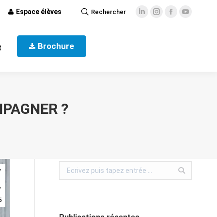
Espace élèves
Rechercher
ct
Brochure
Brochure
t
MPAGNER ?
v
1
5