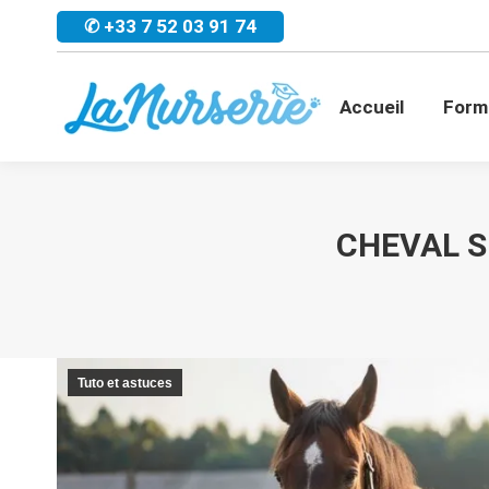
✆ +33 7 52 03 91 74
Accueil
For
Accueil
Form
CHEVAL S
Tuto et astuces