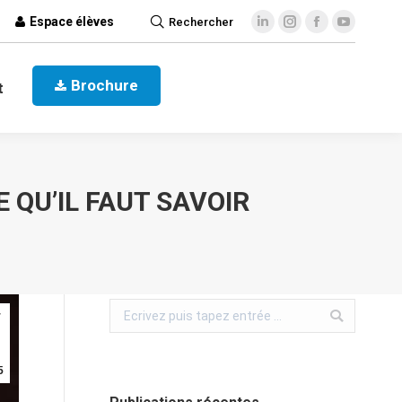
Espace élèves
Rechercher
ct
Brochure
Brochure
t
 QU’IL FAUT SAVOIR
r
5