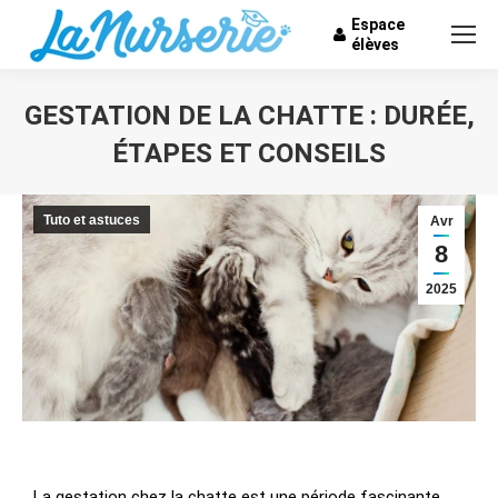
Espace
élèves
GESTATION DE LA CHATTE : DURÉE,
ÉTAPES ET CONSEILS
Vous êtes ici :
Tuto et astuces
Avr
8
2025
La gestation chez la chatte est une période fascinante