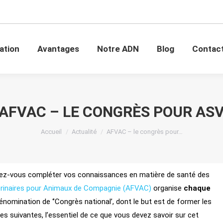
mation
Avantages
Notre ADN
Blog
Conta
ation
Avantages
Notre ADN
Blog
Contac
AFVAC – LE CONGRÈS POUR AS
Vous êtes ici :
Accueil
Actualité
AFVAC – le congrès pour…
rez-vous compléter vos connaissances en matière de santé des
térinaires pour Animaux de Compagnie (AFVAC)
organise
chaque
énomination de ‘’Congrès national’, dont le but est de former les
gnes suivantes, l’essentiel de ce que vous devez savoir sur cet