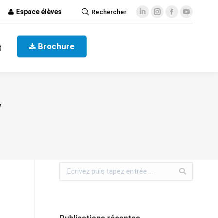
Espace élèves
Rechercher
ct
Brochure
Brochure
t
V