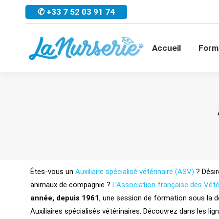
✆ +33 7 52 03 91 74
Accueil
For
Accueil
Form
Êtes-vous un
Auxiliaire spécialisé vétérinaire (ASV)
? Dési
animaux de compagnie ?
L’Association française des Vé
année, depuis 1961
, une session de formation sous la d
Auxiliaires spécialisés vétérinaires. Découvrez dans les li