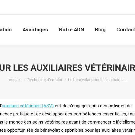
mation
Avantages
Notre ADN
Blog
Conta
ation
Avantages
Notre ADN
Blog
Contac
UR LES AUXILIAIRES VÉTÉRINAI
Vous êtes ici :
Accueil
Recherche d'emploi
Le bénévolat pour les auxiliaires…
’
auxiliaire vétérinaire (ASV)
est de s’engager dans des activités de
rience pratique et de développer des compétences essentielles, ma
ns le monde des soins vétérinaires avant de commencer officiellem
ntes opportunités de bénévolat disponibles pour les auxiliaires vétéri