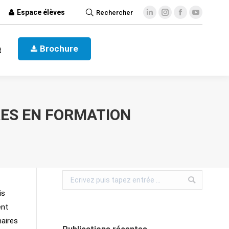
Espace élèves
Rechercher
ct
Brochure
Brochure
t
RES EN FORMATION
is
ent
naires