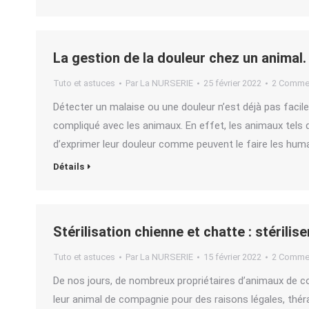
La gestion de la douleur chez un animal
Tuto et astuces
Par
La NURSERIE
25 février 2022
2 Commen
Détecter un malaise ou une douleur n’est déjà pas fac
compliqué avec les animaux. En effet, les animaux tels q
d’exprimer leur douleur comme peuvent le faire les huma
Détails
Stérilisation chienne et chatte : stérilis
Tuto et astuces
Par
La NURSERIE
15 février 2022
2 Commen
De nos jours, de nombreux propriétaires d’animaux de co
leur animal de compagnie pour des raisons légales, thé