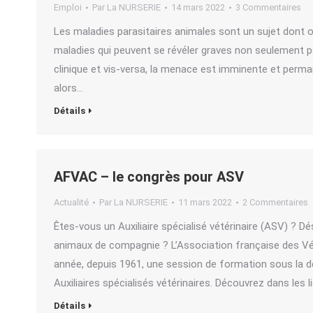
Emploi
Par
La NURSERIE
14 mars 2022
3 Commentaires
Les maladies parasitaires animales sont un sujet dont 
maladies qui peuvent se révéler graves non seulement p
clinique et vis-versa, la menace est imminente et perma
alors…
Détails
AFVAC – le congrès pour ASV
Actualité
Par
La NURSERIE
11 mars 2022
2 Commentaires
Êtes-vous un Auxiliaire spécialisé vétérinaire (ASV) ?
animaux de compagnie ? L’Association française des V
année, depuis 1961, une session de formation sous la dé
Auxiliaires spécialisés vétérinaires. Découvrez dans les 
Détails