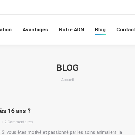
mation
Avantages
Notre ADN
Blog
Conta
ation
Avantages
Notre ADN
Blog
Contac
BLOG
Vous êtes ici :
Accueil
ès 16 ans ?
2 Commentaires
 Si vous êtes motivé et passionné par les soins animaliers, la