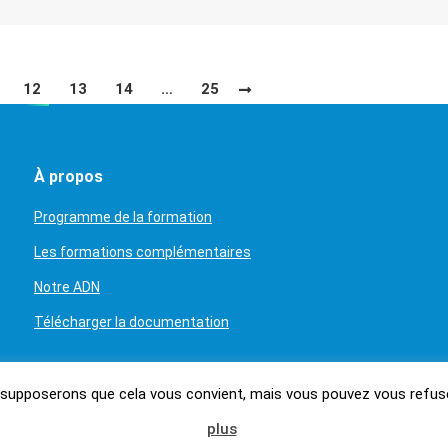
12
13
14
…
25
À propos
Programme de la formation
Les formations complémentaires
Notre ADN
Télécharger la documentation
s supposerons que cela vous convient, mais vous pouvez vous refuser
Mentions légales
FAQ
plus