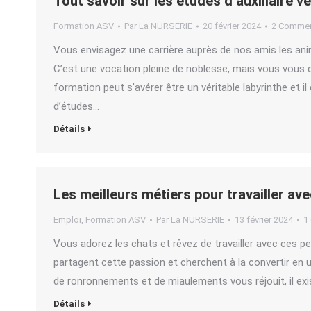
Tout savoir sur les études d’auxiliaire v
Formation ASV
Par
La NURSERIE
20 février 2024
2 Commen
Vous envisagez une carrière auprès de nos amis les anima
C’est une vocation pleine de noblesse, mais vous vous
formation peut s’avérer être un véritable labyrinthe et
d’études…
Détails
Les meilleurs métiers pour travailler ave
Emploi
,
Formation ASV
Par
La NURSERIE
13 février 2024
1
Vous adorez les chats et rêvez de travailler avec ces pe
partagent cette passion et cherchent à la convertir en u
de ronronnements et de miaulements vous réjouit, il exi
Détails