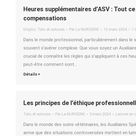
Heures supplémentaires d’ASV : Tout ce 
compensations
Emploi
,
Tuto et astuces
Par
La NURSERIE
12 mars 2024
1 
Dans le monde professionnel, particulièrement dans le s
souvent s’avérer complexe. Que vous soyez un Auxiliaire 
crucial de connaître les règles qui s’appliquent à ces 
peut-être comment sont…
Détails
Les principes de l’éthique professionnel
Tuto et astuces
Par
La NURSERIE
5 mars 2024
Laisser un
Dans le monde des soins vétérinaires, les Auxiliaires Spé
arrive que des situations controversées mettent en lum