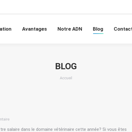
mation
Avantages
Notre ADN
Blog
Conta
ation
Avantages
Notre ADN
Blog
Contac
BLOG
Vous êtes ici :
Accueil
taire
 salaire dans le domaine vétérinaire cette année? Si vous êtes