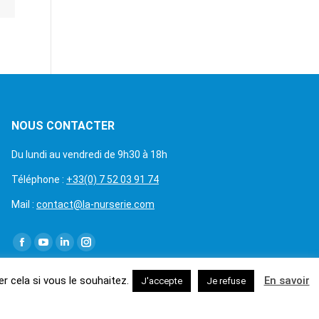
NOUS CONTACTER
Du lundi au vendredi de 9h30 à 18h
Téléphone :
+33(0) 7 52 03 91 74
Mail :
contact@la-nurserie.com
Trouvez nous sur :
 cela si vous le souhaitez.
En savoir
J'accepte
Je refuse